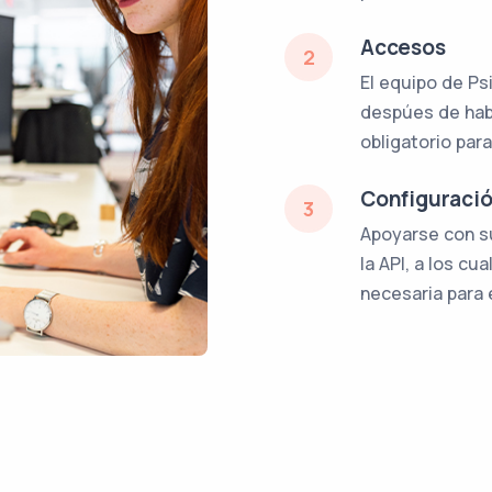
Accesos
2
El equipo de Ps
despúes de habe
obligatorio para
Configuraci
3
Apoyarse con s
la API, a los cu
necesaria para 