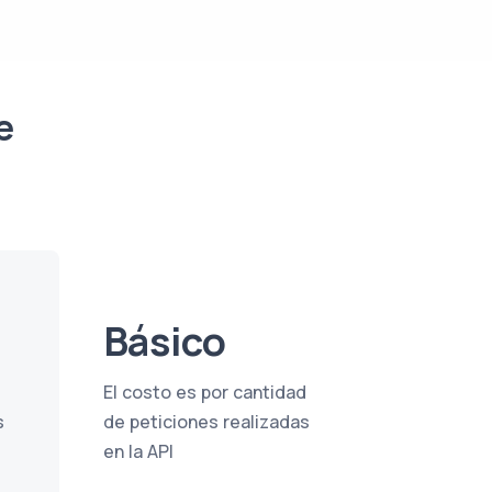
e
Básico
d
El costo es por cantidad
s
de peticiones realizadas
en la API