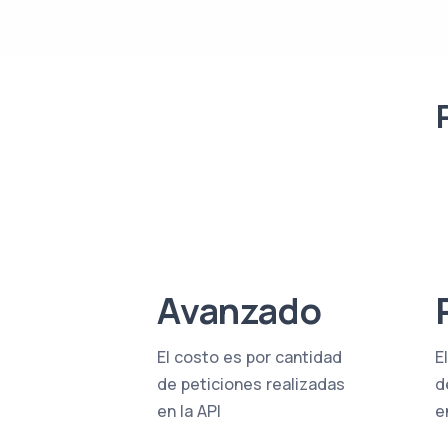
Avanzado
El costo es por cantidad
E
de peticiones realizadas
d
en la API
e