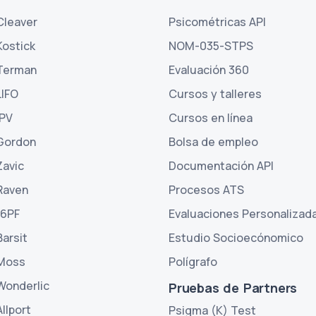
Cleaver
Psicométricas API
Kostick
NOM-035-STPS
Terman
Evaluación 360
LIFO
Cursos y talleres
IPV
Cursos en línea
Gordon
Bolsa de empleo
Zavic
Documentación API
Raven
Procesos ATS
16PF
Evaluaciones Personalizad
Barsit
Estudio Socioecónomico
Moss
Polígrafo
Wonderlic
Pruebas de Partners
llport
Psigma (K) Test